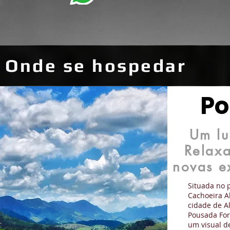
Onde se hospedar
Po
Um lu
Relaxa
novas e
Situada no 
Cachoeira A
cidade de A
Pousada For
um visual 