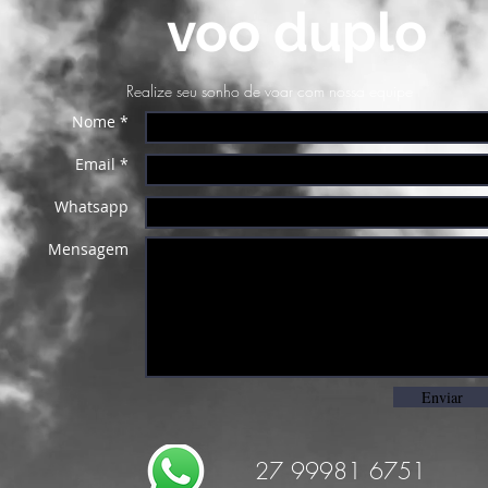
voo duplo
Realize seu sonho de voar com nossa equipe
Nome *
Email *
Whatsapp
Mensagem
Enviar
27 99981 6751