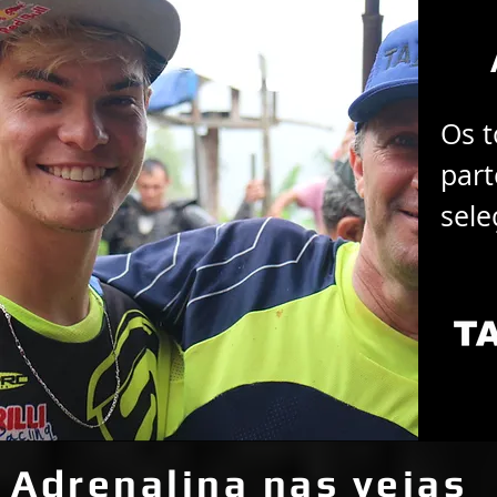
Os t
part
sele
Adrenalina nas veias