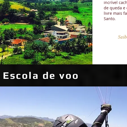
incrível cac
de queda e 
livre mais f
Santo.
Saib
Escola de voo